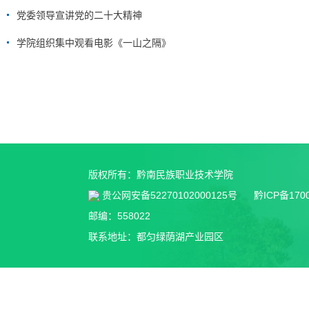
党委领导宣讲党的二十大精神
学院组织集中观看电影《一山之隔》
版权所有：黔南民族职业技术学院
贵公网安备52270102000125号
黔ICP备170
邮编：558022
联系地址：都匀绿荫湖产业园区