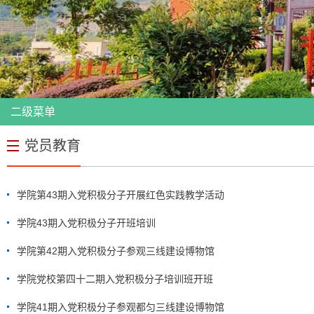
二级菜单
党员教育
学院第43期入党积极分子开展红色实践教学活动
学院43期入党积极分子开班培训
学院第42期入党积极分子参观三线建设博物馆
学院党校第四十二期入党积极分子培训班开班
学院41期入党积极分子参观都匀三线建设博物馆