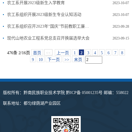
农工系开展2023级新生入学教育
2023-10-07
农工系组织开展2023级新生专业认知活动
2023-10-07
农工系组织召开2023年“国庆”节前教职工廉洁教育大会
2023-09-28
现代山地农业工程系党总支召开换届选举大会
2023-09-15
476条 2/16页
首页
<<
上一页
1
2
3
4
5
6
7
8
9
10
下一页
>>
末页
版权所有：黔南民族职业技术学院 黔ICP备 05001235号 邮编：558022
联系地址：都匀绿荫湖产业园区