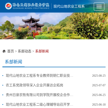
Toggl
naviga
首页
>
系部动态
>
系部新闻
系部新闻
现代山地农业工程系专业教师到铜仁职业技术大学座谈交流
2025-08-25
农工系党政领导深入企业开展访企拓岗
2025-07-07
贵州日泉农牧有限公司到学院开展校企合作宣讲
2025-06-25
现代山地农业工程系二级心理辅导站召开学生干部换届大会
2025-06-18