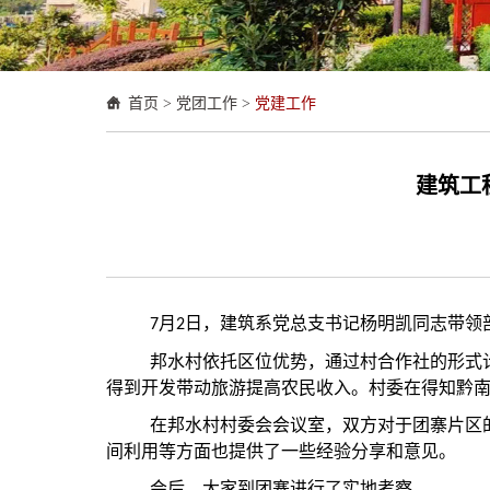
首页
>
党团工作
>
党建工作
建筑工
月
日，建筑系党总支书记杨明凯同志带领
7
2
邦水村依托区位优势，通过村合作社的形式
得到开发带动旅游提高农民收入。村委在得知黔
在邦水村村委会会议室，双方对于团寨片区
间利用等方面也提供了一些经验分享和意见。
会后，大家到团寨进行了实地考察。