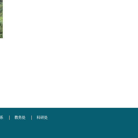
系
教务处
科研处