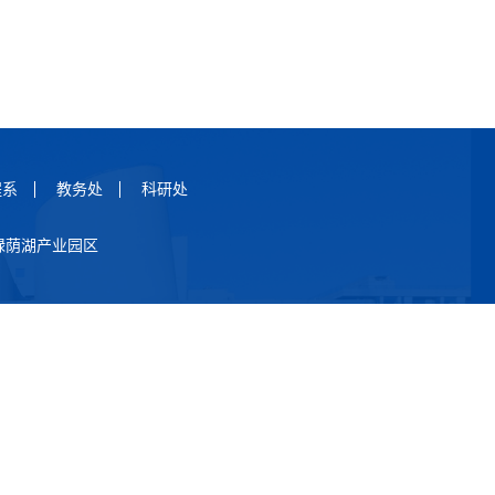
程系
教务处
科研处
匀绿荫湖产业园区