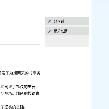
分享到
相关链接
开展
了为期两天的《商务
动
地
阐
述了礼仪的重要
交际技巧。
精彩的授课赢
定了
坚实的
基础。