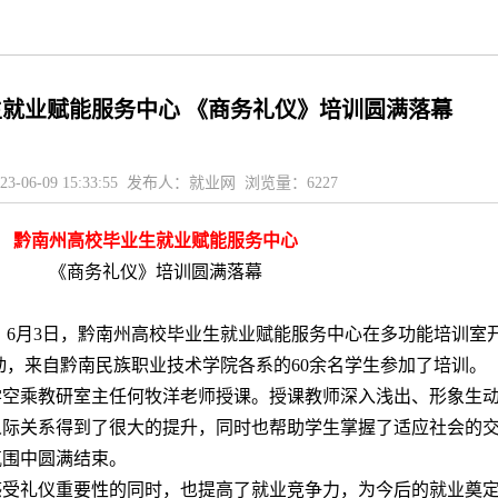
就业赋能服务中心 《商务礼仪》培训圆满落幕
23-06-09 15:33:55 发布人：就业网 浏览量：
6227
黔南州高校毕业生就业赋能服务中心
《商务礼仪》培训圆满落幕
，
6月3日，黔南州高校毕业生就业赋能服务中心在多功能
培训室
动
，
来自黔南民族
职业
技术学院各系的60余名学生参加了
培训
。
学
空乘教
研
室主任何牧洋老师授课。授课教师
深入浅出、形象生
人际关系
得到
了
很大的提升
，同时也
帮助学生掌握了适应社会的
氛围中
圆满结束
。
感受
礼仪重要性
的
同时
，也
提高了就业竞争力，
为今后的就业奠