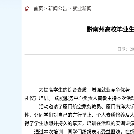
首页
>
新闻公告
>
就业新闻
黔南州高校毕业生
日期：20
为
提高学生的
综合素质
，增强
就业
竞争优势
礼仪》培训。
赋能
服务
中心负责人黄敏主持
本次活
活动
邀请了厦门航空乘务教员、厦门南洋大
性，
让同学们对自己的
言行举止
、个人素质修养
及
得了学生热烈并持久的掌声，
培训在
活跃的
实训课
通过
本
次培训，同学们纷纷
表示
受益匪浅，
在