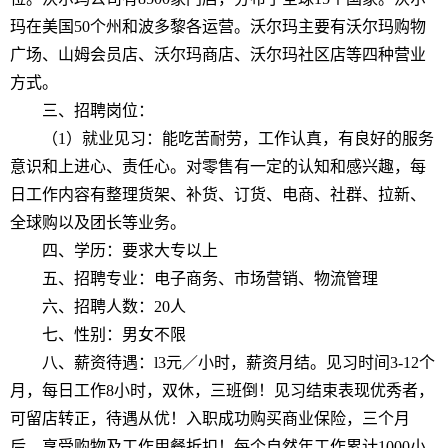
玛在美国50个州和
波多黎各
运营。沃尔玛主要有沃尔玛购物
广场、
山姆会员店
、沃尔玛商店、沃尔玛社区店等四种营业
方式
。
三、
招聘岗位：
（
1）就业见习：能吃苦耐劳，工作认真，有良好的服务
意识和上进心、责任心。对零售有一定的认知和感兴趣，每
日工作内容有整理货架、补货、订货、电商、社群、拉新、
全球购以及团长等业务。
四、
学历
：
要求大专以上
五、
招聘专业：
电子商务、市场营销、物流管理
六、
招聘人数：
20
人
七、
性别：
男女不限
八、
薪资待遇：
l3元／小时，薪资月结。见习时间3-12个
月，每日工作8小时，双休，三班倒！见习结束表现优秀者，
可留店转正，待遇从优！入职成功购买商业保险，三个月
后，享受购物及工作用餐折扣！每个自然年工作累计1000小