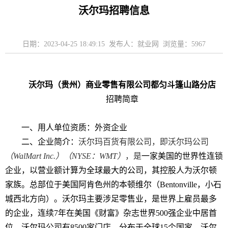
沃尔玛招聘信息
日期：2023-04-25 18:49:15 发布人：就业网 浏览量：
5967
沃尔玛（贵州）商业零售有限公司都匀斗篷山路分店
招聘简章
一、
用人单位资质：
外资企业
二、
企业简介：
沃尔玛百货有限公司，即沃尔玛公司
（WalMart Inc.）（NYSE：WMT）
，是
一家
美国
的世界性连锁
企业，以
营业额
计算为全球最大的公司，其控股人为
沃尔顿
家族
。总部位于美国
阿肯色州
的本顿维尔（Bentonville，小石
城西北方向）。沃尔玛主要涉足
零售业
，是世界上雇员最多
的企业，连续7年在美国
《财富》杂志
世界500强企业中居首
位。沃尔玛公司有8500家门店，分布于全球15个国家。沃尔